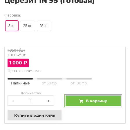
Церезит IN 95 (готовая)
Фасовка:
5 кг
25 кг
18 кг
1 050
₽/шт
1 000
₽/шт
1 000
₽
Цена за наличные
Наличные
от 30 т.р.
от 100 т.р.
Количество
-
+
В корзину
Купить в один клик