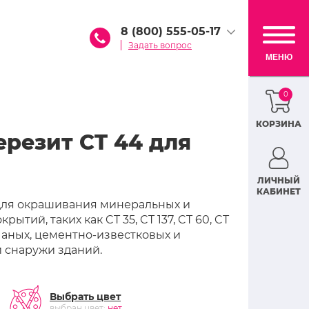
8 (800) 555-05-17
Задать вопрос
МЕНЮ
0
КОРЗИНА
резит CT 44 для
ЛИЧНЫЙ
КАБИНЕТ
 для окрашивания минеральных и
тий, таких как CT 35, CT 137, CT 60, CT
счаных, цементно-известковых и
и снаружи зданий.
Выбрать цвет
выбран цвет:
нет