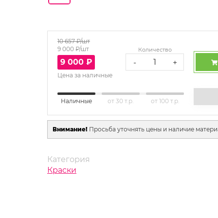
10 657
₽/шт
9 000
₽/шт
Количество
9 000
₽
-
+
Цена за наличные
Наличные
от 30 т.р.
от 100 т.р.
Внимание!
Просьба уточнять цены и наличие матери
Категория
Краски