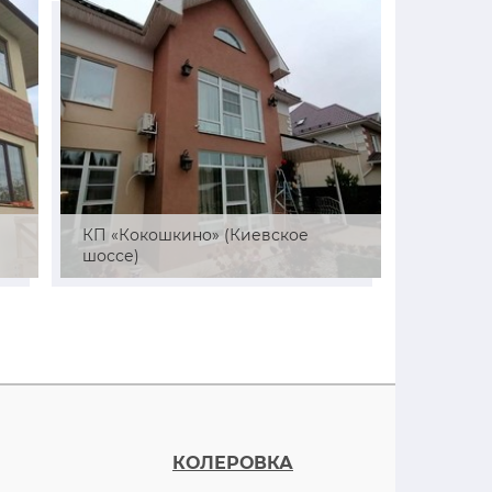
й
КП «Кокошкино» (Киевское
СНТ «Ре
шоссе)
район)
КОЛЕРОВКА