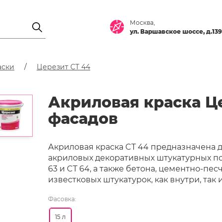
Москва,
ул. Варшавское шоссе, д.139
аски
Церезит CT 44
Акриловая краска Це
фасадов
Акриловая краска CT 44 предназначена
акриловых декоративных штукатурных покры
63 и CT 64, а также бетона, цементно-пе
известковых штукатурок, как внутри, так 
Фасовка:
15 л