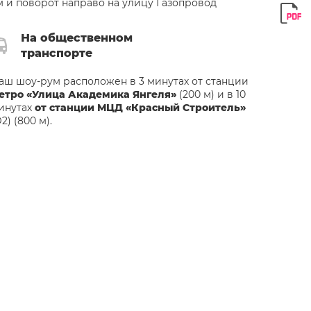
м и поворот направо на улицу Газопровод
На общественном
транспорте
аш шоу-рум расположен в 3 минутах от станции
етро «Улица Академика Янгеля»
(200 м) и в 10
инутах
от станции МЦД «Красный Строитель»
2) (800 м).