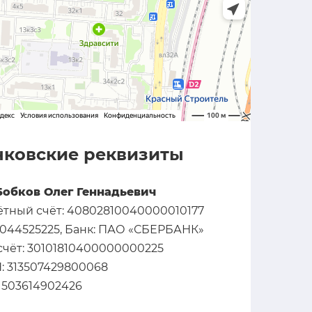
нковские реквизиты
Бобков Олег Геннадьевич
ётный счёт: 40802810040000010177
 044525225, Банк: ПАО «СБЕРБАНК»
 счёт: 30101810400000000225
: 313507429800068
 503614902426