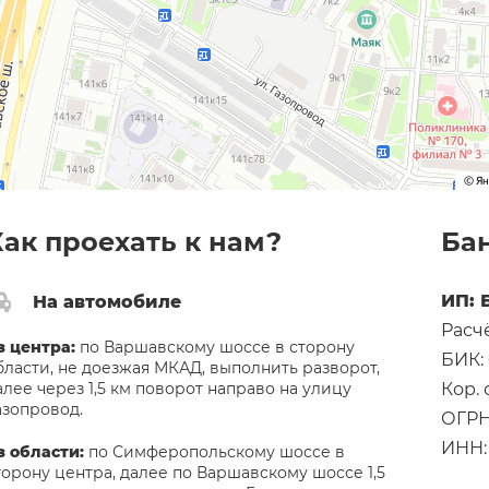
ак проехать к нам?
Ба
ИП: 
На автомобиле
Расч
з центра:
по Варшавскому шоссе в сторону
БИК:
бласти, не доезжая МКАД, выполнить разворот,
алее через 1,5 км поворот направо на улицу
Кор.
азопровод.
ОГРН
ИНН:
з области:
по Симферопольскому шоссе в
торону центра, далее по Варшавскому шоссе 1,5