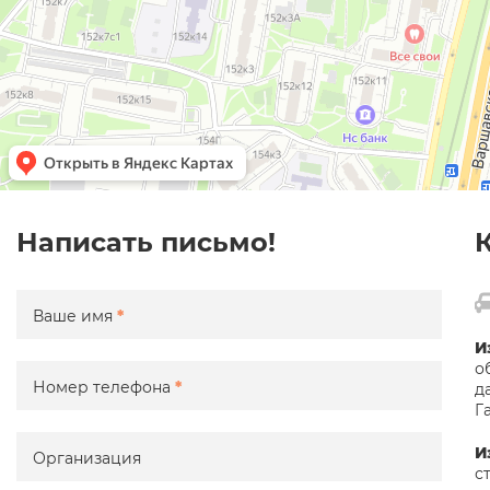
Написать письмо!
К
Ваше имя
*
И
о
Номер телефона
*
д
Г
И
Организация
с