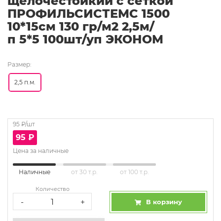
щелочестойкий с сеткой
ПРОФИЛЬСИСТЕМС 1500
10*15см 130 гр/м2 2,5м/
п 5*5 100шт/уп ЭКОНОМ
Размер:
2,5 п.м.
95
₽/шт
95
₽
Цена за наличные
Наличные
от 30 т.р.
от 100 т.р.
Количество
-
+
В корзину