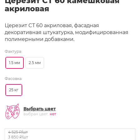
Церезит CT 60 камешковая
акриловая
Церезит CT 60 акриловая, фасадная
декоративная штукатурка, модифицированная
полимерными добавками.
Фактура:
1.5 мм
2.5 мм
Фасовка:
25 кг
Выбрать цвет
выбран цвет:
нет
4 525
₽/шт
3 850
₽/шт