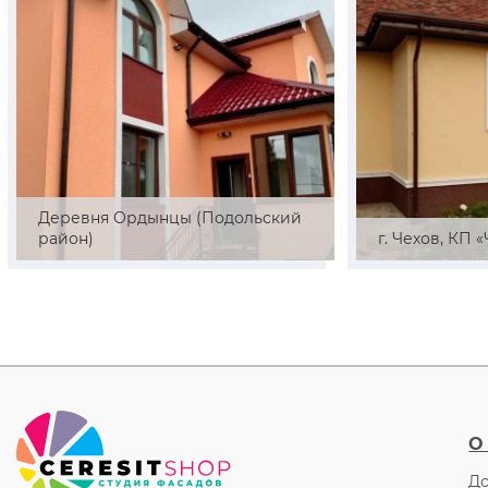
Деревня Ордынцы (Подольский
район)
г. Чехов, КП 
О
До