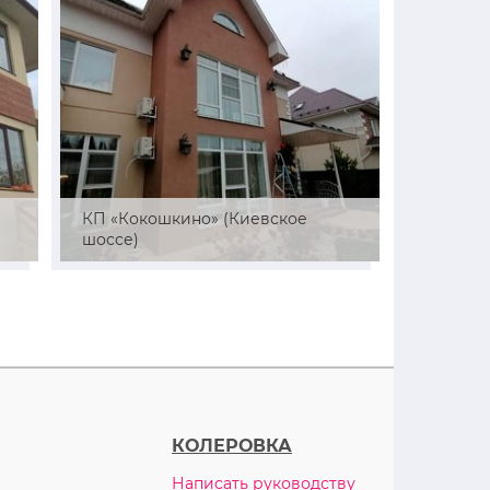
й
КП «Кокошкино» (Киевское
СНТ «Ре
шоссе)
район)
КОЛЕРОВКА
Написать руководству