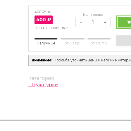
400
₽/шт
Количество
400
₽
-
+
Цена за наличные
Наличные
от 30 т.р.
от 100 т.р.
Внимание!
Просьба уточнять цены и наличие матери
Категория
Штукатурки