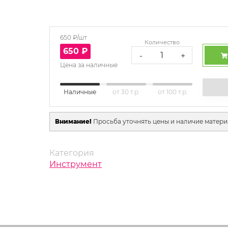
650
₽/шт
Количество
650
₽
-
+
Цена за наличные
Наличные
от 30 т.р.
от 100 т.р.
Внимание!
Просьба уточнять цены и наличие матери
Категория
Инструмент