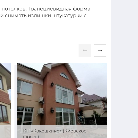
и потолков. Трапециевидная форма
ний снимать излишки штукатурки с
й
КП «Кокошкино» (Киевское
СНТ «Ре
шоссе)
район)