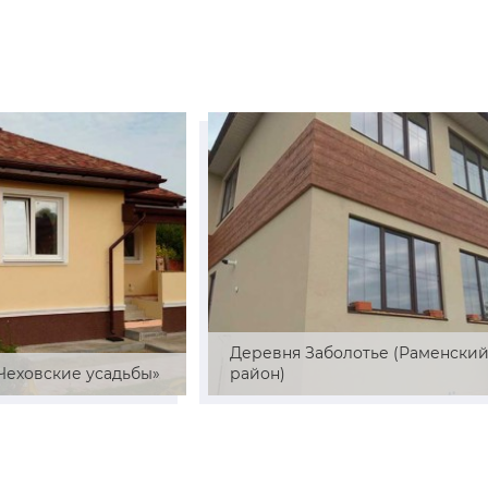
Деревня Заболотье (Раменски
«Чеховские усадьбы»
район)