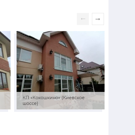
й
КП «Кокошкино» (Киевское
СНТ «Ре
шоссе)
район)