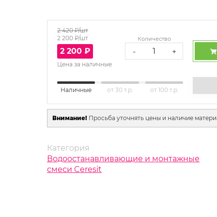
2 420
₽/шт
2 200
₽/шт
Количество
2 200
₽
-
+
Цена за наличные
Наличные
от 30 т.р.
от 100 т.р.
Внимание!
Просьба уточнять цены и наличие матери
Категория
Водоостанавливающие и монтажные
смеси Ceresit