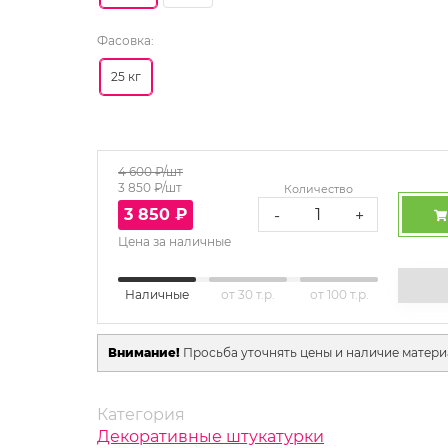
Фасовка:
25 кг
4 600
₽/шт
3 850
₽/шт
Количество
3 850
₽
-
+
Цена за наличные
Наличные
от 30 т.р.
от 100 т.р.
Внимание!
Просьба уточнять цены и наличие матери
Категория
Декоративные штукатурки