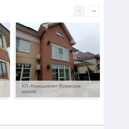
й
КП «Кокошкино» (Киевское
СНТ «Ре
шоссе)
район)