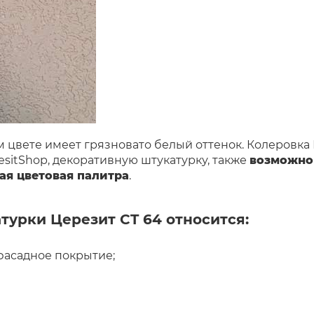
 цвете имеет грязновато белый оттенок. Колеровка Ц
esitShop, декоративную штукатурку, также
возможно 
кая цветовая палитра
.
урки Церезит CT 64 относится:
фасадное покрытие;