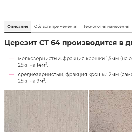
Описание
Область применения
Технология нанесения
Церезит СТ 64 производится в д
мелкозернистый, фракция крошки 1,5мм (на ощ
2
25кг на 14м
.
среднезернистый, фракция крошки 2мм (самая
2
25кг на 9м
.