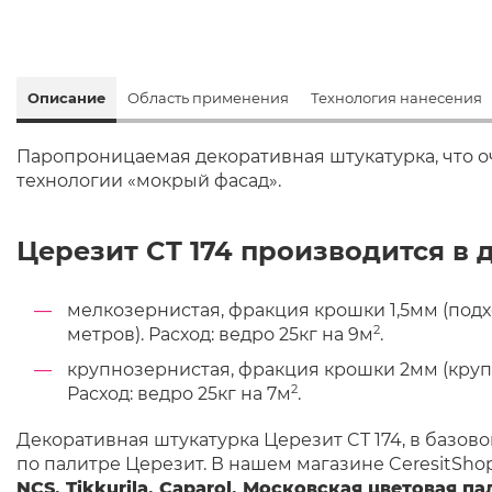
Описание
Область применения
Технология нанесения
Паропроницаемая декоративная штукатурка, что о
технологии «мокрый фасад».
Церезит CT 174 производится в 
мелкозернистая, фракция крошки 1,5мм (подх
2
метров). Расход: ведро 25кг на 9м
.
крупнозернистая, фракция крошки 2мм (круп
2
Расход: ведро 25кг на 7м
.
Декоративная штукатурка Церезит CT 174, в базово
по палитре Церезит. В нашем магазине CeresitSho
NCS, Tikkurila, Caparol, Московская цветовая п