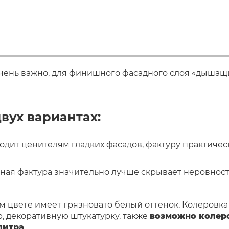
чень важно, для финишного фасадного слоя «дышащи
двух вариантах:
одит ценителям гладких фасадов, фактуру практическ
ная фактура значительно лучше скрывает неровности
м цвете имеет грязновато белый оттенок. Колеровка 
p, декоративную штукатурку, также
возможно колеро
алитра
.