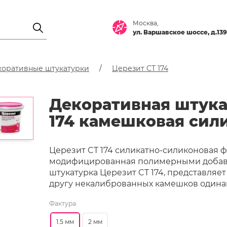
Москва,
ул. Варшавское шоссе, д.139
коративные штукатурки
Церезит CT 174
Декоративная штука
174 камешковая сил
Церезит CT 174 силикатно-силиконовая ф
модифицированная полимерными добавк
штукатурка Церезит CT 174, представляе
другу некалиброванных камешков одина
Фактура:
1.5 мм
2 мм