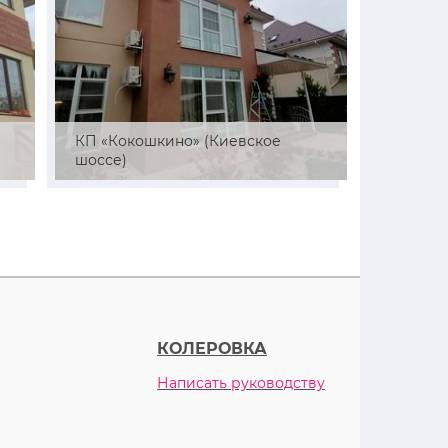
й
КП «Кокошкино» (Киевское
СНТ «Ре
шоссе)
район)
КОЛЕРОВКА
Написать руководству