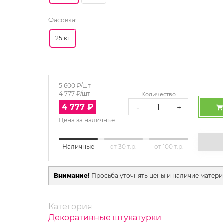
Фасовка:
25 кг
5 600
₽/шт
4 777
₽/шт
Количество
4 777
₽
-
+
Цена за наличные
Наличные
от 30 т.р.
от 100 т.р.
Внимание!
Просьба уточнять цены и наличие матери
Категория
Декоративные штукатурки