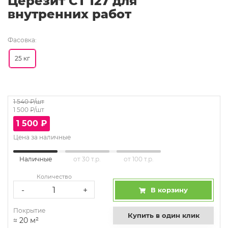
Церезит CT 127 для
внутренних работ
Фасовка:
25 кг
1 540
₽/шт
1 500
₽/шт
1 500
₽
Цена за наличные
Наличные
от 30 т.р.
от 100 т.р.
Количество
-
+
В корзину
Покрытие
Купить в один клик
≈
20
м²