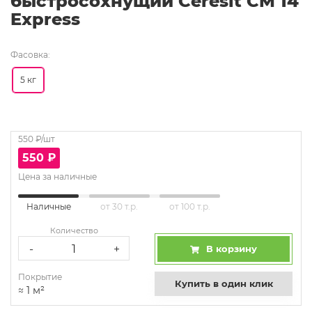
быстросохнущий Ceresit CM 14
Express
Фасовка:
5 кг
550
₽/шт
550
₽
Цена за наличные
Наличные
от 30 т.р.
от 100 т.р.
Количество
-
+
В корзину
Покрытие
Купить в один клик
≈
1
м²