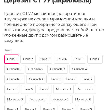
Церезит CT 77 (акриловая)
Церезит CT 77 мозаичная декоративная
штукатурка на основе мраморной крошки и
полимерного прозрачного связующего. При
высыхании, фактура представляет собой плотно
уложенные друг с другом разноцветные
камушки.
Цвет:
Chile 1
Chile 2
Chile 3
Chile 4
Chile 5
Chile 6
Granada 1
Granada 2
Granada 3
Granada 4
Granada 5
Granada 6
Laos 1
Laos 2
Laos 3
Laos 4
Laos 5
Laos 6
Morocco 1
Morocco 2
Morocco 3
Morocco 4
Morocco 5
Morocco 6
Persia 1
Persia 2
Persia 3
Persia 4
Persia 5