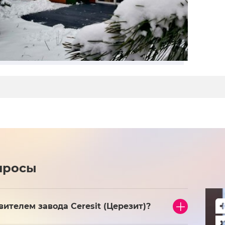
просы
телем завода Ceresit (Церезит)?