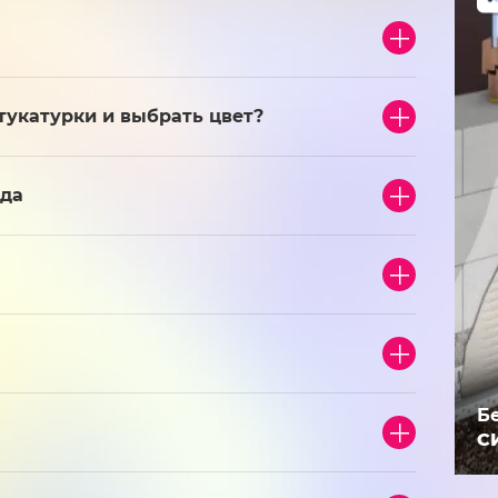
тукатурки и выбрать цвет?
ада
Б
С