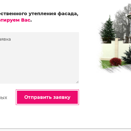
ственного утепления фасада,
ьтируем Вас
.
аявка
Отправить заявку
ных