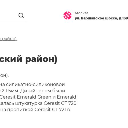
Москва,
ул. Варшавское шоссе, д.139
 район)
ский район)
он).
на силикатно-силиконовой
ией 1.5мм. Дизайнером были
resit Emerald Green и Emerald
алась штукатурка Ceresit CT 720
а пропиткой Ceresit CT 721 в