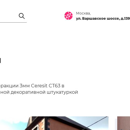
Москва,
ул. Варшавское шоссе, д.139
я
ракции 3мм Ceresit CT63 в
йчной декоративной штукатуркой