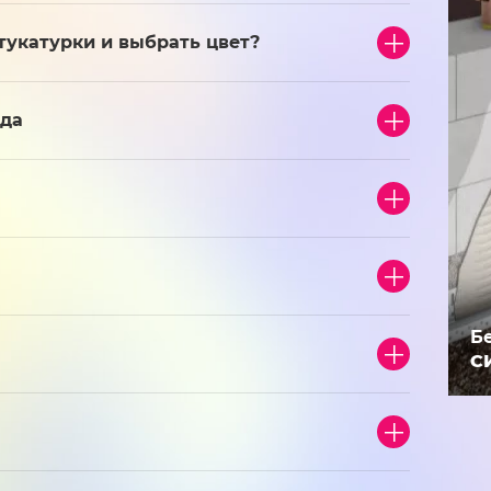
тукатурки и выбрать цвет?
ада
Б
С