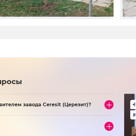
просы
телем завода Ceresit (Церезит)?