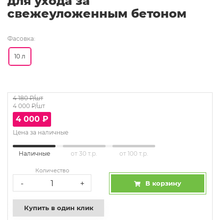
для ухода за
свежеуложенным бетоном
Фасовка:
10 л
4 180
₽/шт
4 000
₽/шт
4 000
₽
Цена за наличные
Наличные
от 30 т.р.
от 100 т.р.
Количество
-
+
В корзину
Купить в один клик