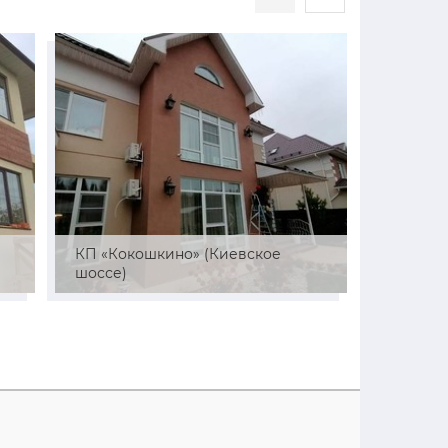
й
КП «Кокошкино» (Киевское
СНТ «Ре
шоссе)
район)