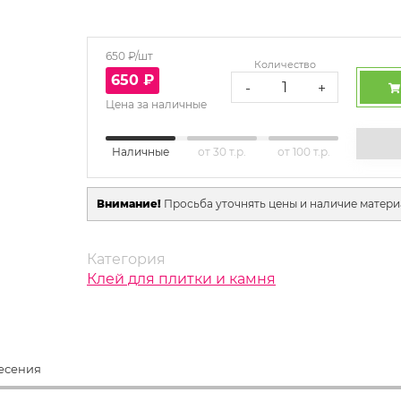
650
₽/шт
Количество
650
₽
-
+
Цена за наличные
Наличные
от 30 т.р.
от 100 т.р.
Внимание!
Просьба уточнять цены и наличие матери
Категория
Клей для плитки и камня
есения