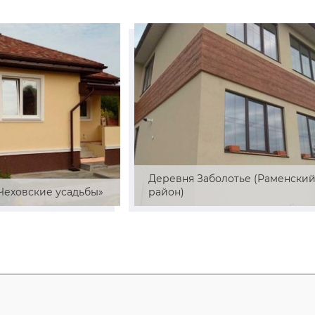
Деревня Заболотье (Раменски
«Чеховские усадьбы»
район)