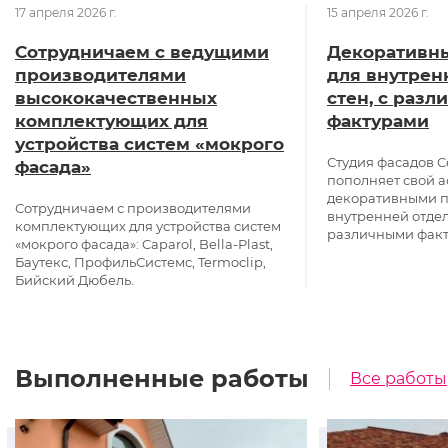
17 апреля 2026 г.
15 апреля 2026 г.
Сотрудничаем с ведущими
Декоративн
производителями
для внутрен
высококачественных
стен, с раз
комплектующих для
фактурами
устройства систем «мокрого
Студия фасадов C
фасада»
пополняет свой 
декоративными 
Сотрудничаем с производителями
внутренней отдел
комплектующих для устройства систем
различными фак
«мокрого фасада»: Caparol, Bella-Plast,
Баутекс, ПрофильСистемс, Termoclip,
Бийский Дюбель.
Выполненные работы
Все работы