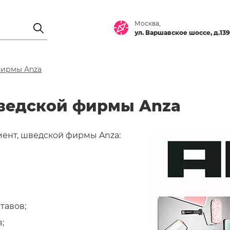
Москва,
ул. Варшавское шоссе, д.139
фирмы Anza
ведской фирмы Anza
мент, шведской фирмы Anza:
тавов;
;