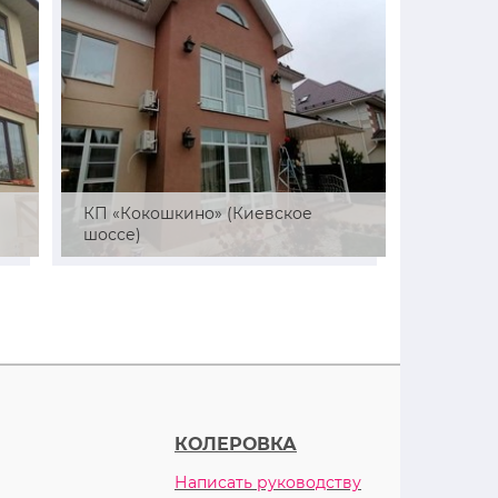
й
КП «Кокошкино» (Киевское
СНТ «Ре
шоссе)
район)
КОЛЕРОВКА
Написать руководству