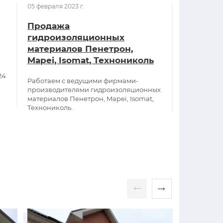
05 февраля 2023 г.
20 декабря 2
Продажа
Широкий
гидроизоляционных
красок 
материалов Пенетрон,
Помимо бол
Mapei, Isomat, Технониколь
фирмы Цере
24
краски, лак
Работаем с ведущими фирмами-
брендов.
производителями гидроизоляционных
материалов Пенетрон, Mapei, Isomat,
Технониколь.