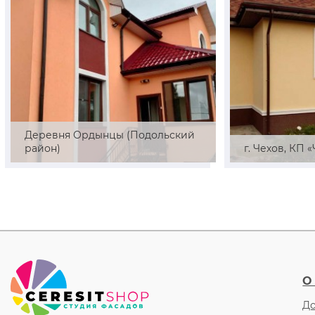
Деревня Ордынцы (Подольский
район)
г. Чехов, КП 
О
До